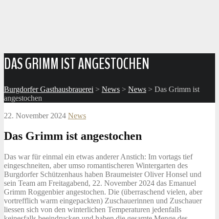
DAS GRIMM IST ANGESTOCHEN
Burgdorfer Gasthausbrauerei
>
News
>
News
>
Das Grimm ist
angestochen
22. November 2024
News
Das Grimm ist angestochen
Das war für einmal ein etwas anderer Anstich: Im vortags tief
eingeschneiten, aber umso romantischeren Wintergarten des
Burgdorfer Schützenhaus haben Braumeister Oliver Honsel und
sein Team am Freitagabend, 22. November 2024 das Emanuel
Grimm Roggenbier angestochen. Die (überraschend vielen, aber
vortrefflich warm eingepackten) Zuschauerinnen und Zuschauer
liessen sich von den winterlichen Temperaturen jedenfalls
keinesfalls beeindrucken und haben die gesamte Menge des