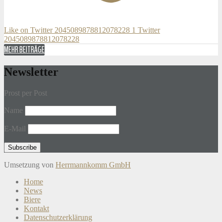
Like on Twitter 2045089878812078228
1
Twitter
2045089878812078228
MEHR BEITRÄGE
Newsletter
Prost per Post
Name
E-Mail
Umsetzung von
Herrmannkomm GmbH
Home
News
Biere
Kontakt
Datenschutzerklärung