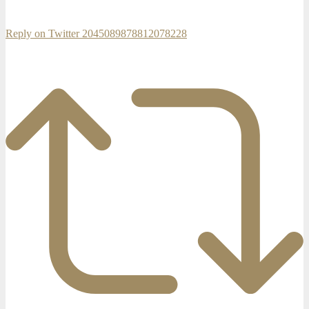
Reply on Twitter 2045089878812078228