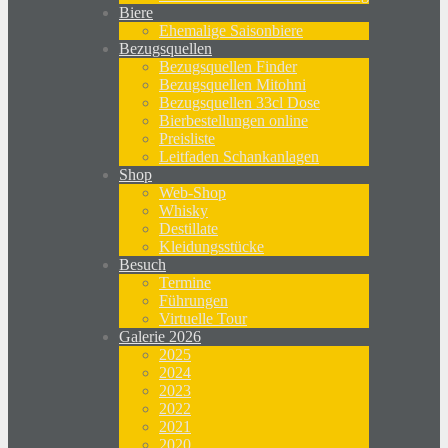
Biere
Ehemalige Saisonbiere
Bezugsquellen
Bezugsquellen Finder
Bezugsquellen Mitohni
Bezugsquellen 33cl Dose
Bierbestellungen online
Preisliste
Leitfaden Schankanlagen
Shop
Web-Shop
Whisky
Destillate
Kleidungsstücke
Besuch
Termine
Führungen
Virtuelle Tour
Galerie 2026
2025
2024
2023
2022
2021
2020