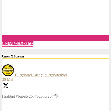
AUF INSTAGRAM FOLGEN
Unser X Stream
Burgdorfer Bier
@burgdorferbier
·
30 Mai
Hashtag #bubigv26: #bubigv26! 🧐