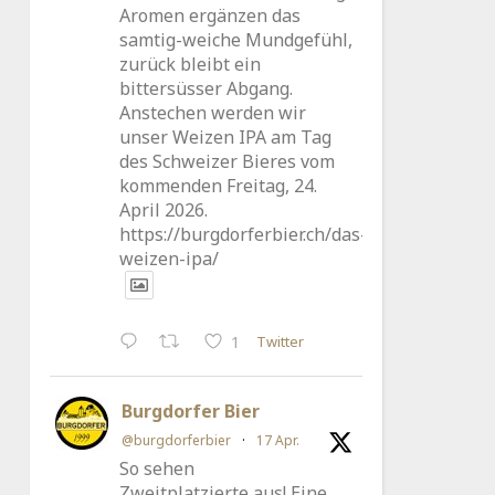
Aromen ergänzen das
samtig-weiche Mundgefühl,
zurück bleibt ein
bittersüsser Abgang.
Anstechen werden wir
unser Weizen IPA am Tag
des Schweizer Bieres vom
kommenden Freitag, 24.
April 2026.
https://burgdorferbier.ch/das-
weizen-ipa/
Twitter
1
Burgdorfer Bier
@burgdorferbier
·
17 Apr.
So sehen
Zweitplatzierte aus! Eine