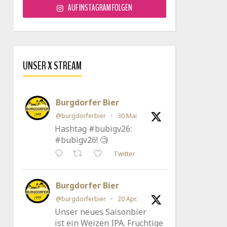
AUF INSTAGRAM FOLGEN
UNSER X STREAM
Burgdorfer Bier
@burgdorferbier
·
30 Mai
Hashtag #bubigv26:
#bubigv26! 🧐
Twitter
Burgdorfer Bier
@burgdorferbier
·
20 Apr.
Unser neues Saisonbier
ist ein Weizen IPA. Fruchtige