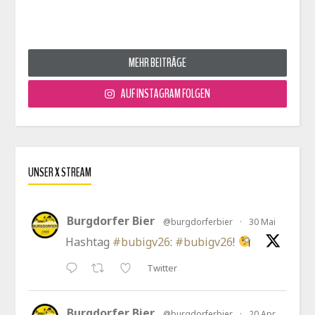
MEHR BEITRÄGE
AUF INSTAGRAM FOLGEN
UNSER X STREAM
Burgdorfer Bier
@burgdorferbier
·
30 Mai
Hashtag
#bubigv26
:
#bubigv26
!
Twitter
Burgdorfer Bier
@burgdorferbier
·
20 Apr.