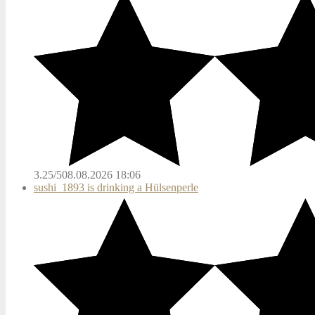
3.25/5
08.08.2026 18:06
sushi_1893 is drinking a Hülsenperle