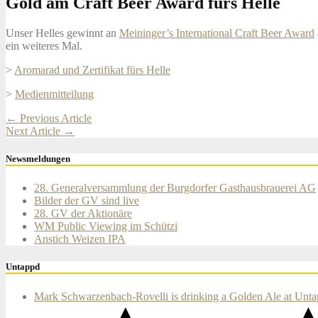
Gold am Craft Beer Award fürs Helle
Unser Helles gewinnt an
Meininger’s International Craft Beer Award
ein weiteres Mal.
>
Aromarad und Zertifikat fürs Helle
>
Medienmitteilung
Post
←
Previous Article
Next Article
→
navigation
Newsmeldungen
28. Generalversammlung der Burgdorfer Gasthausbrauerei AG
Bilder der GV sind live
28. GV der Aktionäre
WM Public Viewing im Schützi
Anstich Weizen IPA
Untappd
Mark Schwarzenbach-Rovelli is drinking a Golden Ale at Unt