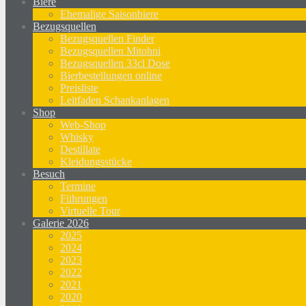
Biere
Ehemalige Saisonbiere
Bezugsquellen
Bezugsquellen Finder
Bezugsquellen Mitohni
Bezugsquellen 33cl Dose
Bierbestellungen online
Preisliste
Leitfaden Schankanlagen
Shop
Web-Shop
Whisky
Destillate
Kleidungsstücke
Besuch
Termine
Führungen
Virtuelle Tour
Galerie 2026
2025
2024
2023
2022
2021
2020