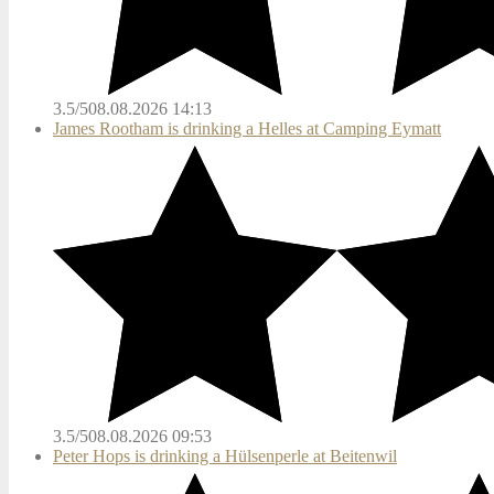
3.5/5
08.08.2026 14:13
James Rootham is drinking a Helles at Camping Eymatt
3.5/5
08.08.2026 09:53
Peter Hops is drinking a Hülsenperle at Beitenwil