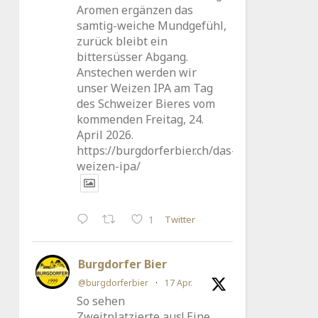
Aromen ergänzen das
samtig-weiche Mundgefühl,
zurück bleibt ein
bittersüsser Abgang.
Anstechen werden wir
unser Weizen IPA am Tag
des Schweizer Bieres vom
kommenden Freitag, 24.
April 2026.
https://burgdorferbier.ch/das-
weizen-ipa/
Twitter
1
Burgdorfer Bier
@burgdorferbier
·
17 Apr.
So sehen
Zweitplatzierte aus! Eine