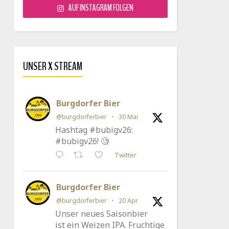
AUF INSTAGRAM FOLGEN
UNSER X STREAM
Burgdorfer Bier
@burgdorferbier
·
30 Mai
Hashtag #bubigv26:
#bubigv26! 🧐
Twitter
Burgdorfer Bier
@burgdorferbier
·
20 Apr.
Unser neues Saisonbier
ist ein Weizen IPA. Fruchtige