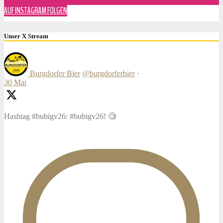
AUF INSTAGRAM FOLGEN
Unser X Stream
Burgdorfer Bier
@burgdorferbier
·
30 Mai
Hashtag #bubigv26: #bubigv26! 🧐