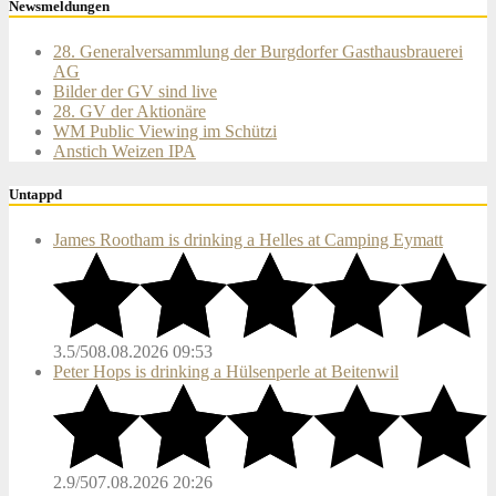
Newsmeldungen
28. Generalversammlung der Burgdorfer Gasthausbrauerei
AG
Bilder der GV sind live
28. GV der Aktionäre
WM Public Viewing im Schützi
Anstich Weizen IPA
Untappd
James Rootham is drinking a Helles at Camping Eymatt
3.5/5
08.08.2026 09:53
Peter Hops is drinking a Hülsenperle at Beitenwil
2.9/5
07.08.2026 20:26