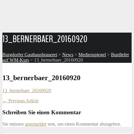
13_BERNERBAER_20160920
Burgdorfer Gasthausbrauerei
>
News
>
Medienspiegel
>
Burdlefer
auf WM-Kurs
>
13_bernerbaer_20160920
13_bernerbaer_20160920
13_bernerbaer_20160920
Post
←
Previous Article
navigation
Schreiben Sie einen Kommentar
Sie müssen
angemeldet
sein, um einen Kommentar abzugeben.