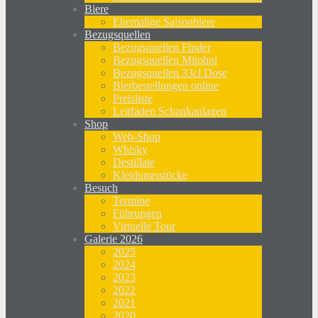
Biere
Ehemalige Saisonbiere
Bezugsquellen
Bezugsquellen Finder
Bezugsquellen Mitohni
Bezugsquellen 33cl Dose
Bierbestellungen online
Preisliste
Leitfaden Schankanlagen
Shop
Web-Shop
Whisky
Destillate
Kleidungsstücke
Besuch
Termine
Führungen
Virtuelle Tour
Galerie 2026
2025
2024
2023
2022
2021
2020