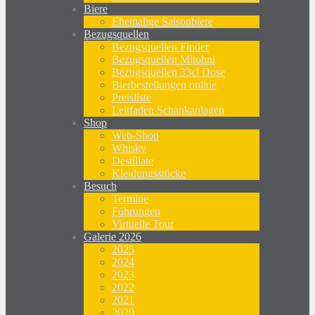
Biere
Ehemalige Saisonbiere
Bezugsquellen
Bezugsquellen Finder
Bezugsquellen Mitohni
Bezugsquellen 33cl Dose
Bierbestellungen online
Preisliste
Leitfaden Schankanlagen
Shop
Web-Shop
Whisky
Destillate
Kleidungsstücke
Besuch
Termine
Führungen
Virtuelle Tour
Galerie 2026
2025
2024
2023
2022
2021
2020