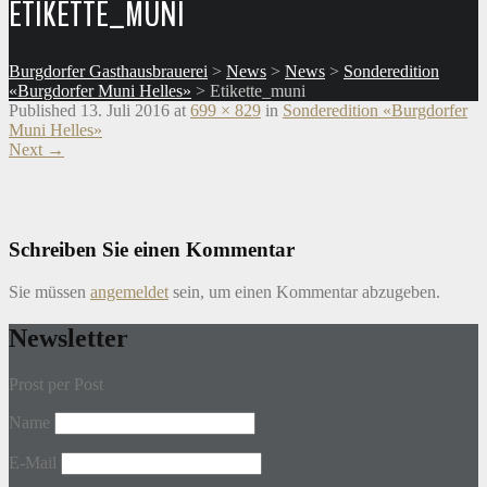
ETIKETTE_MUNI
Burgdorfer Gasthausbrauerei
>
News
>
News
>
Sonderedition
«Burgdorfer Muni Helles»
>
Etikette_muni
Published
13. Juli 2016
at
699 × 829
in
Sonderedition «Burgdorfer
Muni Helles»
Next
→
Schreiben Sie einen Kommentar
Sie müssen
angemeldet
sein, um einen Kommentar abzugeben.
Newsletter
Prost per Post
Name
E-Mail