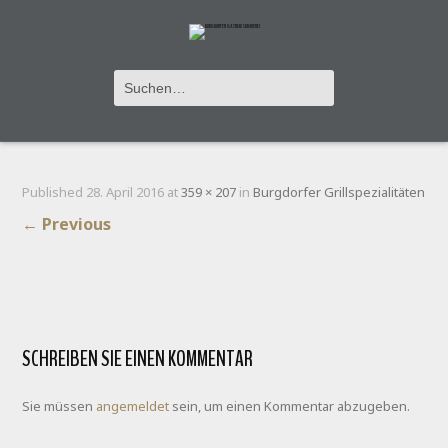
AEMMEGRILL
Published
28. April 2016
at
359 × 207
in
Burgdorfer Grillspezialitäten
←
Previous
SCHREIBEN SIE EINEN KOMMENTAR
Sie müssen
angemeldet
sein, um einen Kommentar abzugeben.