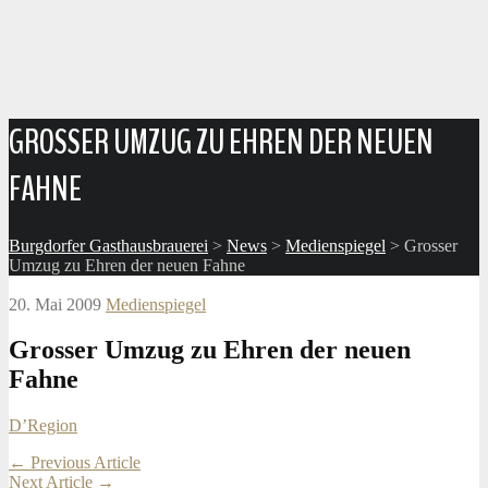
GROSSER UMZUG ZU EHREN DER NEUEN
FAHNE
Burgdorfer Gasthausbrauerei
>
News
>
Medienspiegel
>
Grosser
Umzug zu Ehren der neuen Fahne
20. Mai 2009
Medienspiegel
Grosser Umzug zu Ehren der neuen
Fahne
D’Region
Post
←
Previous Article
Next Article
→