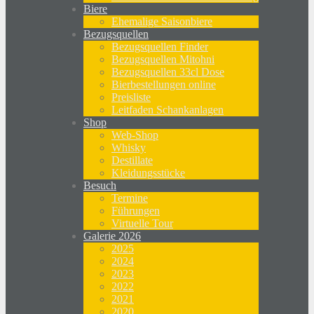
Biere
Ehemalige Saisonbiere
Bezugsquellen
Bezugsquellen Finder
Bezugsquellen Mitohni
Bezugsquellen 33cl Dose
Bierbestellungen online
Preisliste
Leitfaden Schankanlagen
Shop
Web-Shop
Whisky
Destillate
Kleidungsstücke
Besuch
Termine
Führungen
Virtuelle Tour
Galerie 2026
2025
2024
2023
2022
2021
2020