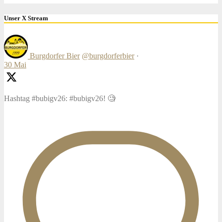
Unser X Stream
Burgdorfer Bier
@burgdorferbier
·
30 Mai
Hashtag #bubigv26: #bubigv26! 🧐