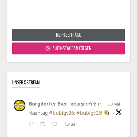
MEHR BEITRÄGE
AUF INSTAGRAM FOLGEN
UNSER X STREAM
Burgdorfer Bier
@burgdorferbier
·
30 Mai
Hashtag
#bubigv26
:
#bubigv26
!
Twitter