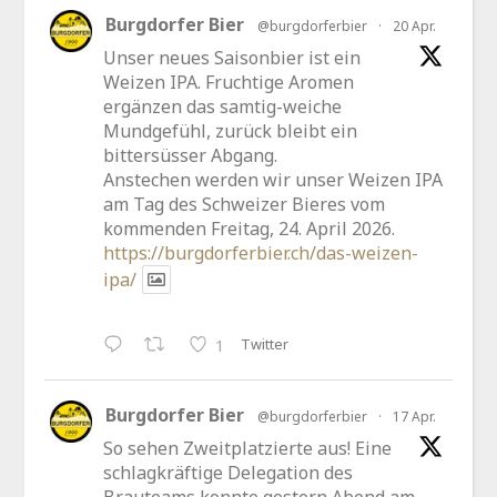
Burgdorfer Bier
@burgdorferbier
·
20 Apr.
Unser neues Saisonbier ist ein
Weizen IPA. Fruchtige Aromen
ergänzen das samtig-weiche
Mundgefühl, zurück bleibt ein
bittersüsser Abgang.
Anstechen werden wir unser Weizen IPA
am Tag des Schweizer Bieres vom
kommenden Freitag, 24. April 2026.
https://burgdorferbier.ch/das-weizen-
ipa/
Twitter
1
Burgdorfer Bier
@burgdorferbier
·
17 Apr.
So sehen Zweitplatzierte aus! Eine
schlagkräftige Delegation des
Brauteams konnte gestern Abend am