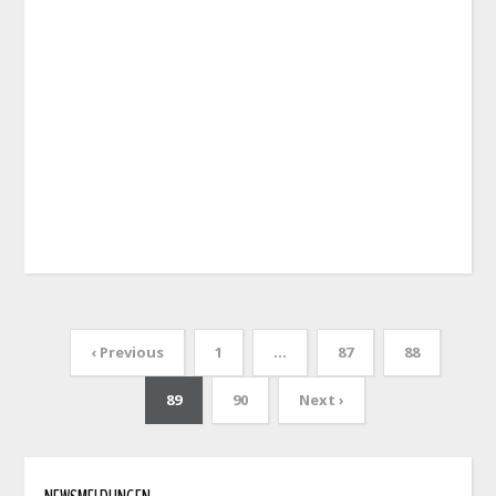
‹ Previous
1
…
87
88
89
90
Next ›