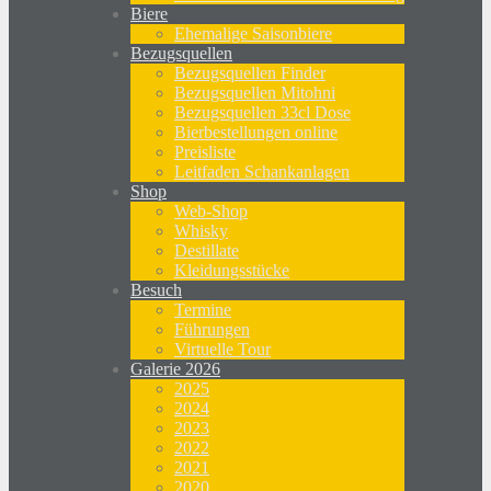
Biere
Ehemalige Saisonbiere
Bezugsquellen
Bezugsquellen Finder
Bezugsquellen Mitohni
Bezugsquellen 33cl Dose
Bierbestellungen online
Preisliste
Leitfaden Schankanlagen
Shop
Web-Shop
Whisky
Destillate
Kleidungsstücke
Besuch
Termine
Führungen
Virtuelle Tour
Galerie 2026
2025
2024
2023
2022
2021
2020