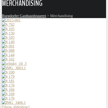
MERCHANDISING
Burgdorfer Gasthausbrauerei
>
Merchandising
[Show slideshow]