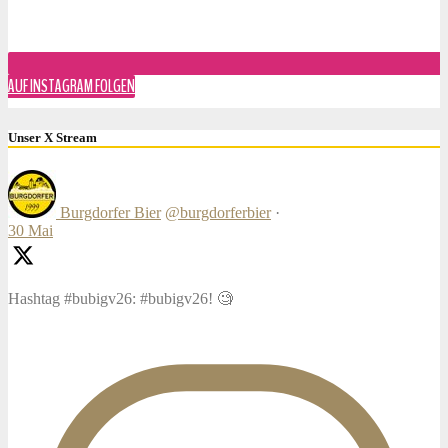
AUF INSTAGRAM FOLGEN
Unser X Stream
Burgdorfer Bier
@burgdorferbier
·
30 Mai
Hashtag #bubigv26: #bubigv26! 🧐