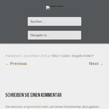
IMG_0997
Published
2. Dezember 2016
at
1632 × 1224
in
Kegeln KOM-P
←
Previous
Next
→
SCHREIBEN SIE EINEN KOMMENTAR
Sie müssen
angemeldet
sein, um einen Kommentar abzugeben.