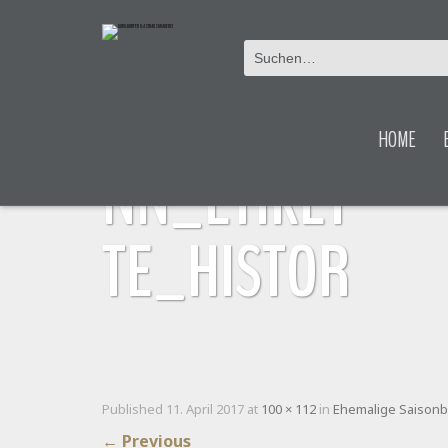
AESCHLIMA
HOME
NN_ETIKET
TE_HISTOR
Published
11. April 2017
at
100 × 112
in
Ehemalige Saisonb
←
Previous