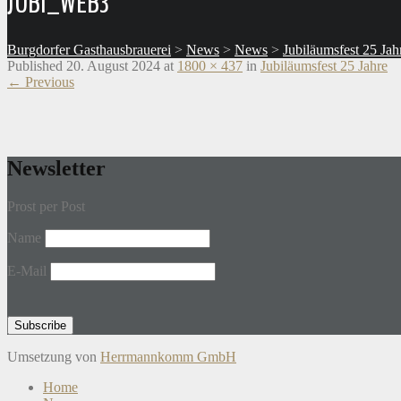
JUBI_WEB3
Burgdorfer Gasthausbrauerei
>
News
>
News
>
Jubiläumsfest 25 Jah
Published
20. August 2024
at
1800 × 437
in
Jubiläumsfest 25 Jahre
←
Previous
Newsletter
Prost per Post
Name
E-Mail
Umsetzung von
Herrmannkomm GmbH
Home