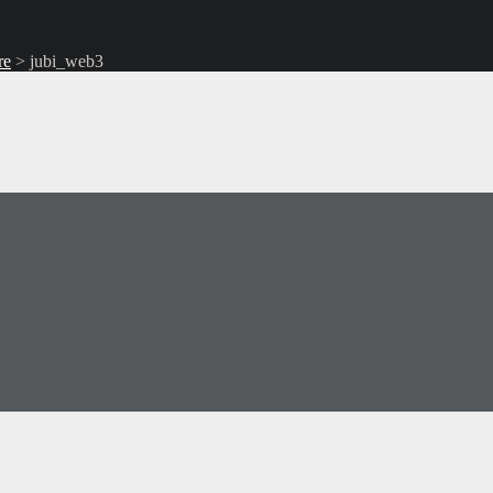
re
>
jubi_web3