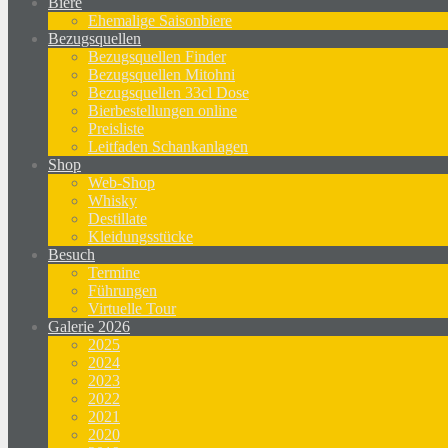
Biere
Ehemalige Saisonbiere
Bezugsquellen
Bezugsquellen Finder
Bezugsquellen Mitohni
Bezugsquellen 33cl Dose
Bierbestellungen online
Preisliste
Leitfaden Schankanlagen
Shop
Web-Shop
Whisky
Destillate
Kleidungsstücke
Besuch
Termine
Führungen
Virtuelle Tour
Galerie 2026
2025
2024
2023
2022
2021
2020