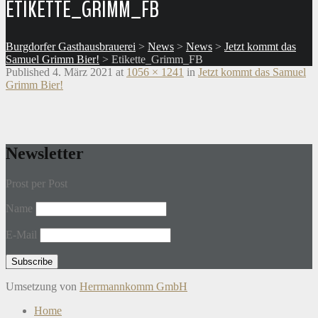
ETIKETTE_GRIMM_FB
Burgdorfer Gasthausbrauerei
>
News
>
News
>
Jetzt kommt das
Samuel Grimm Bier!
>
Etikette_Grimm_FB
Published
4. März 2021
at
1056 × 1241
in
Jetzt kommt das Samuel
Grimm Bier!
Newsletter
Prost per Post
Name
E-Mail
Umsetzung von
Herrmannkomm GmbH
Home