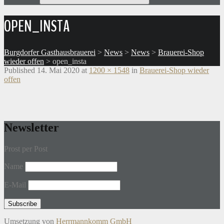
OPEN_INSTA
Burgdorfer Gasthausbrauerei
>
News
>
News
>
Brauerei-Shop
wieder offen
>
open_insta
Published
14. Mai 2020
at
1200 × 1548
in
Brauerei-Shop wieder
offen
Newsletter
Prost per Post
Name
E-Mail
Umsetzung von
Herrmannkomm GmbH