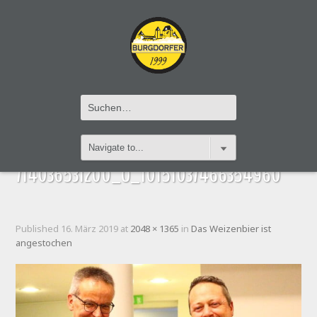
54190768_10151037466359960_7767747
714036531200_O_10151037466354960
Published
16. März 2019
at
2048 × 1365
in
Das Weizenbier ist
angestochen