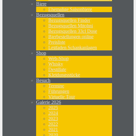
Biere
Ehemalige Saisonbiere
Bezugsquellen
Bezugsquellen Finder
Bezugsquellen Mitohni
Bezugsquellen 33cl Dose
Bierbestellungen online
Preisliste
Leitfaden Schankanlagen
Shop
Web-Shop
Whisky
Destillate
Kleidungsstücke
Besuch
Termine
Führungen
Virtuelle Tour
Galerie 2026
2025
2024
2023
2022
2021
2020