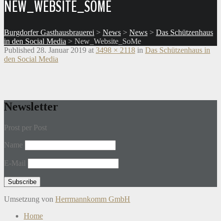
NEW_WEBSITE_SOME
Burgdorfer Gasthausbrauerei
>
News
>
News
>
Das Schützenhaus
in den Social Media
>
New_Website_SoMe
Published
28. Januar 2019
at
3498 × 2118
in
Das Schützenhaus in
den Social Media
Newsletter
Prost per Post
Name
E-Mail
Umsetzung von
Herrmannkomm GmbH
Home