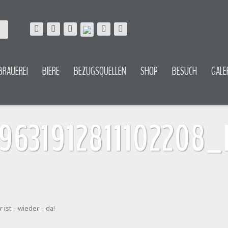
BRAUEREI
BIERE
BEZUGSQUELLEN
SHOP
BESUCH
GALE
9631912811102208_
 ist – wieder – da!