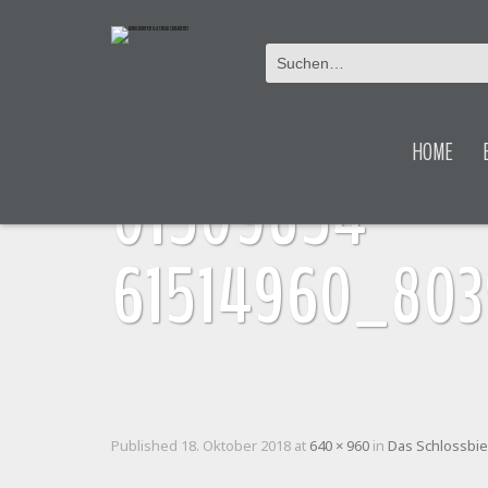
41814338_1
HOME
01509854
61514960_803
Published
18. Oktober 2018
at
640 × 960
in
Das Schlossbier