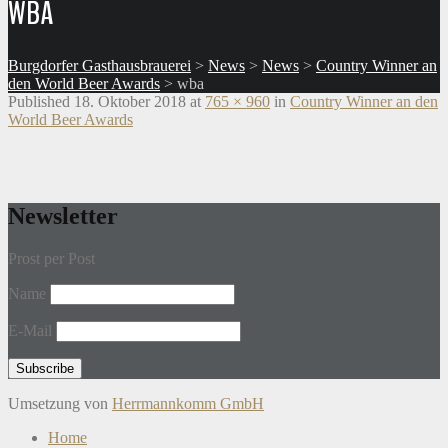
WBA
Burgdorfer Gasthausbrauerei
>
News
>
News
>
Country Winner an
den World Beer Awards
>
wba
Published
18. Oktober 2018
at
765 × 960
in
Country Winner an den
World Beer Awards
Newsletter
Prost per Post
Name
E-Mail
Umsetzung von
Herrmannkomm GmbH
Home