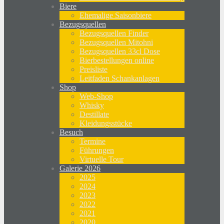
Biere
Ehemalige Saisonbiere
Bezugsquellen
Bezugsquellen Finder
Bezugsquellen Mitohni
Bezugsquellen 33cl Dose
Bierbestellungen online
Preisliste
Leitfaden Schankanlagen
Shop
Web-Shop
Whisky
Destillate
Kleidungsstücke
Besuch
Termine
Führungen
Virtuelle Tour
Galerie 2026
2025
2024
2023
2022
2021
2020