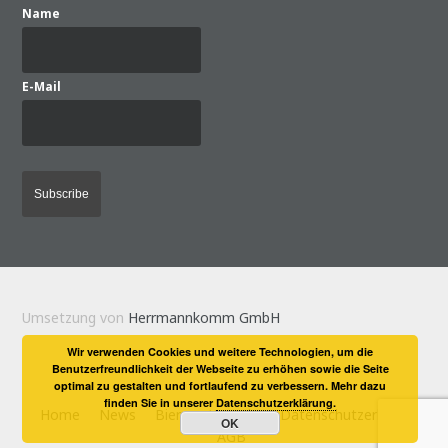
Name
E-Mail
Umsetzung von
Herrmannkomm GmbH
Wir verwenden Cookies und weitere Technologien, um die
Benutzerfreundlichkeit der Webseite zu erhöhen sowie die Seite
optimal zu gestalten und fortlaufend zu verbessern. Mehr dazu
finden Sie in unserer
Datenschutzerklärung.
Home
News
Biere
Kontakt
Datenschutzerklärung
OK
AGB