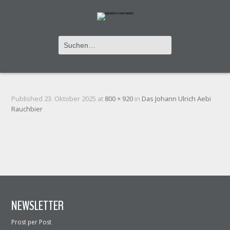
ETIKETTE_JOHANN_ULRICH_AEBI_KLEIN
Published
23. Oktober 2025
at
800 × 920
in
Das Johann Ulrich Aebi
Rauchbier
NEWSLETTER
Prost per Post