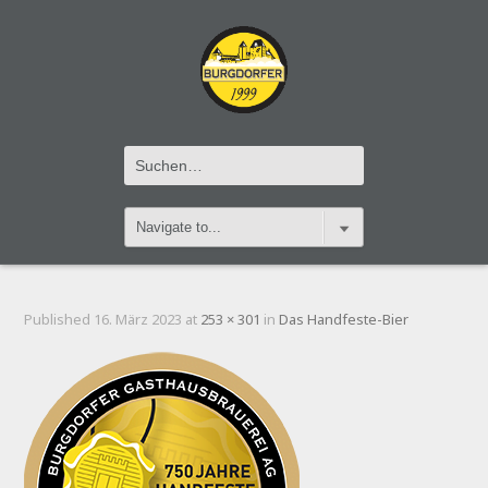
ETIKETTE_HANDFESTE_WEB
Published
16. März 2023
at
253 × 301
in
Das Handfeste-Bier