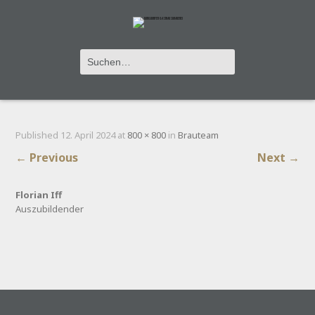
FLÖRU_WEB
Published
12. April 2024
at
800 × 800
in
Brauteam
←
Previous
Next
→
Florian Iff
Auszubildender