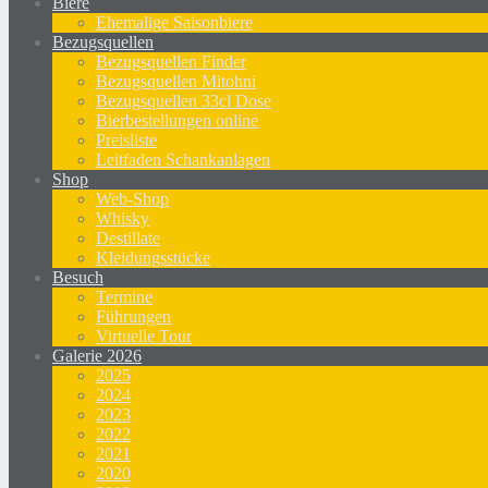
Biere
Ehemalige Saisonbiere
Bezugsquellen
Bezugsquellen Finder
Bezugsquellen Mitohni
Bezugsquellen 33cl Dose
Bierbestellungen online
Preisliste
Leitfaden Schankanlagen
Shop
Web-Shop
Whisky
Destillate
Kleidungsstücke
Besuch
Termine
Führungen
Virtuelle Tour
Galerie 2026
2025
2024
2023
2022
2021
2020