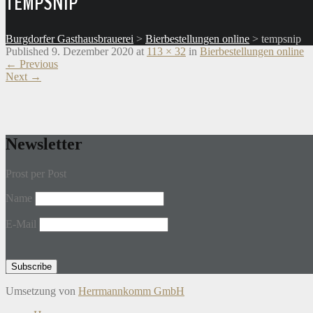
TEMPSNIP
Burgdorfer Gasthausbrauerei
>
Bierbestellungen online
>
tempsnip
Published
9. Dezember 2020
at
113 × 32
in
Bierbestellungen online
←
Previous
Next
→
Newsletter
Prost per Post
Name
E-Mail
Umsetzung von
Herrmannkomm GmbH