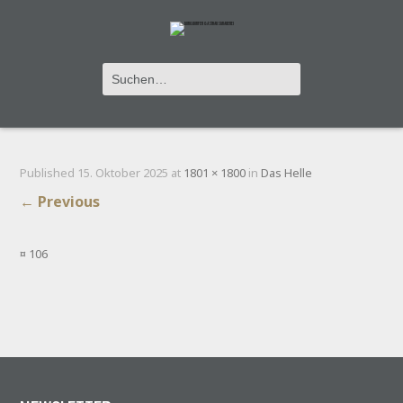
¤ 106
Published
15. Oktober 2025
at
1801 × 1800
in
Das Helle
←
Previous
¤ 106