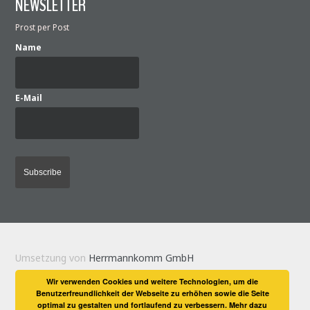
NEWSLETTER
Prost per Post
Name
E-Mail
Umsetzung von
Herrmannkomm GmbH
Wir verwenden Cookies und weitere Technologien, um die
Benutzerfreundlichkeit der Webseite zu erhöhen sowie die Seite
optimal zu gestalten und fortlaufend zu verbessern. Mehr dazu