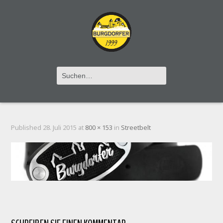
BELT
Published
28. Juli 2015
at
800 × 153
in
Streetbelt